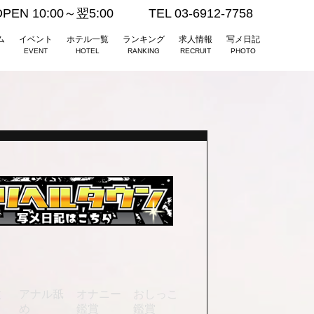
OPEN 10:00～翌5:00
TEL 03-6912-7758
ム
イベント
ホテル一覧
ランキング
求人情報
写メ日記
EVENT
HOTEL
RANKING
RECRUIT
PHOTO
枚
アナル舐
オナニー
おしっこ
め
鑑賞
鑑賞