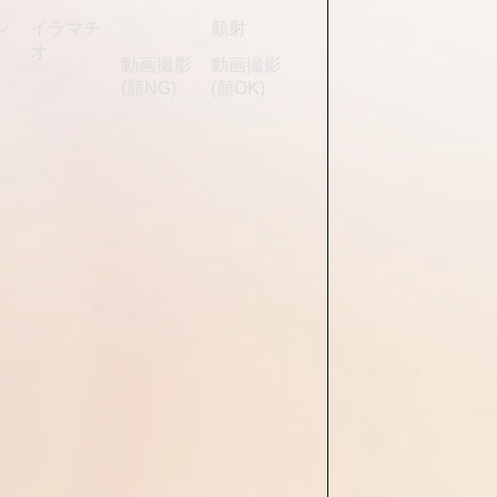
ン
イラマチ
顏射
オ
動画撮影
動画撮影
(顏NG)
(顏OK)