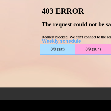
Weekly schedule
8/8
(sat)
8/9
(sun)