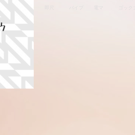
即尺
バイブ
電マ
ゴック