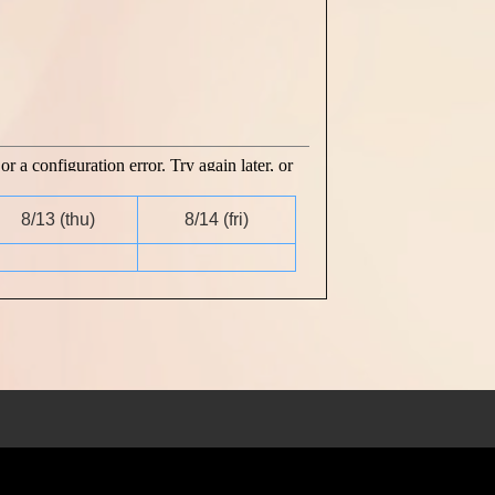
8/13
(thu)
8/14
(fri)