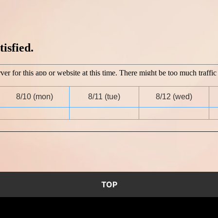
8/10
(mon)
8/11
(tue)
8/12
(wed)
TOP