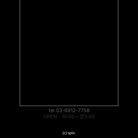
tel 03-6912-7758
OPEN：10:00～翌5:00
(c) spin.