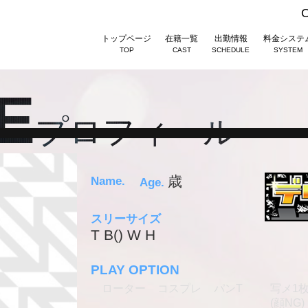
トップページ
在籍一覧
出勤情報
料金システ
TOP
CAST
SCHEDULE
SYSTEM
E
プロフィール
歳
Name.
Age.
スリーサイズ
T B() W H
PLAY OPTION
ローター
コスプレ
パンT
写メ1
(顔NG)