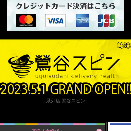
系列店 鶯谷スピン