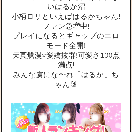
いはるか沼
小柄ロリといえばはるかちゃん!
ファン急増中!
プレイになるとギャップのエロ
モード全開!
天真爛漫×愛嬌抜群!可愛さ100点
満点!
みんな虜にな〜れ「はるか」ち
ゃん🐰