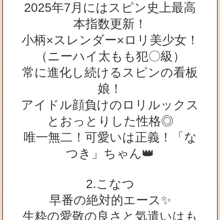
2025年7月にはスピン史上最高
本指数更新！
小柄×スレンダー×ロリ美少女！
（ニーハイ太もも犯〇級）
常に進化し続けるスピンの看板
娘！
アイドル顔負けのロリルックス
とおっとりした性格◎
唯一無二！可愛いは正義！「な
つき」ちゃん👑
2.こなつ
早番の絶対的エース✨
生粋の愛敬の良さと気遣いはも