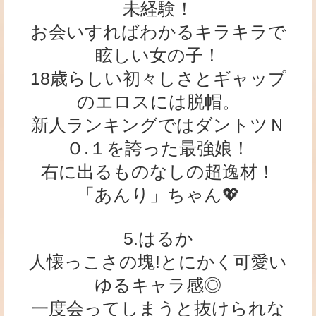
未経験！
お会いすればわかるキラキラで
眩しい女の子！
18歳らしい初々しさとギャップ
のエロスには脱帽。
新人ランキングではダントツＮ
Ｏ.１を誇った最強娘！
右に出るものなしの超逸材！
「あんり」ちゃん💖
5.はるか
人懐っこさの塊!とにかく可愛い
ゆるキャラ感◎
一度会ってしまうと抜けられな