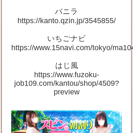
バニラ
https://kanto.qzin.jp/3545855/
いちごナビ
https://www.15navi.com/tokyo/ma10
はじ風
https://www.fuzoku-
job109.com/kantou/shop/4509?
preview