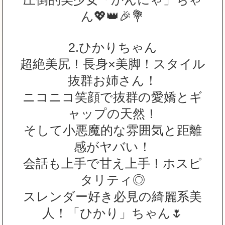
ん💖👑🎉💐
2.ひかりちゃん
超絶美尻！長身×美脚！スタイル
抜群お姉さん！
ニコニコ笑顔で抜群の愛嬌とギ
ャップの天然！
そして小悪魔的な雰囲気と距離
感がヤバい！
会話も上手で甘え上手！ホスピ
タリティ◎
スレンダー好き必見の綺麗系美
人！「ひかり」ちゃん🌷