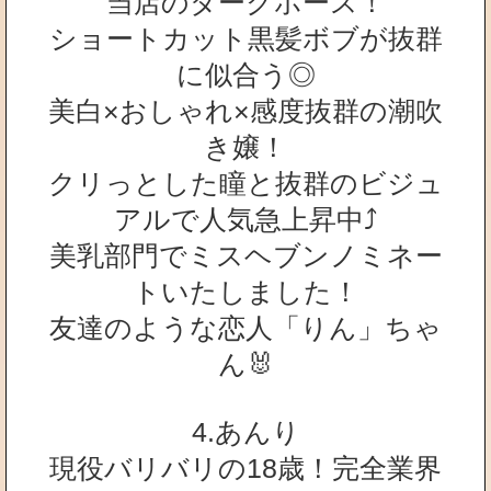
当店のダークホース！
ショートカット黒髪ボブが抜群
に似合う◎
美白×おしゃれ×感度抜群の潮吹
き嬢！
クリっとした瞳と抜群のビジュ
アルで人気急上昇中⤴
美乳部門でミスヘブンノミネー
トいたしました！
友達のような恋人「りん」ちゃ
ん🐰
4.あんり
現役バリバリの18歳！完全業界