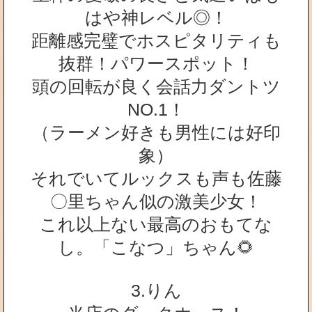
はや神レベル◎！
距離感完璧でホスピタリティも
抜群！パワースポット！
頭の回転が良く会話力ダントツ
NO.1！
（ラーメン好きも男性には好印
象）
それでいてルックスも声も佐藤
〇里ちゃん似の激美少女！
これ以上ない最高のおもてな
し。「こなつ」ちゃん🌻
3.りん