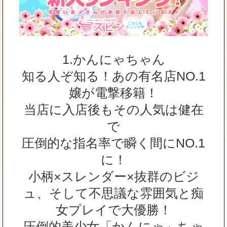
1.かんにゃちゃん
知る人ぞ知る！あの有名店NO.1
嬢が電撃移籍！
当店に入店後もその人気は健在
で
圧倒的な指名率で瞬く間にNO.1
に！
小柄×スレンダー×抜群のビジ
ュ、そして不思議な雰囲気と痴
女プレイで大優勝！
圧倒的美少女「かんにゃ」ちゃ