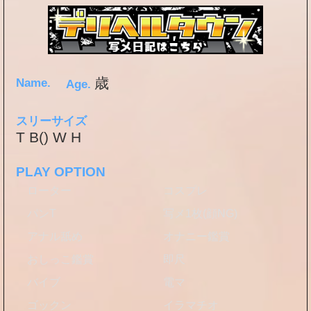
歳
Name.
Age.
スリーサイズ
T B() W H
PLAY OPTION
ローター
コスプレ
パンT
写メ1枚(顔NG)
アナル舐め
オナニー鑑賞
おしっこ鑑賞
即尺
バイブ
電マ
ゴックン
イラマチオ