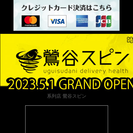
系列店 鶯谷スピン