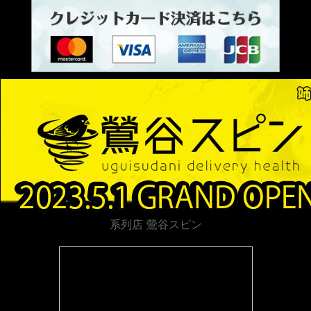
系列店 鶯谷スピン