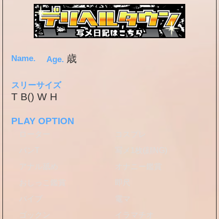
歳
Name.
Age.
スリーサイズ
T B() W H
PLAY OPTION
ローター
コスプレ
パンT
写メ1枚(顔NG)
アナル舐め
オナニー鑑賞
おしっこ鑑賞
即尺
バイブ
電マ
ゴックン
イラマチオ