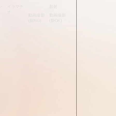
ン
イラマチ
顏射
オ
動画撮影
動画撮影
(顏NG)
(顏OK)