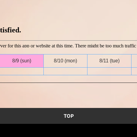
8/9
(sun)
8/10
(mon)
8/11
(tue)
TOP