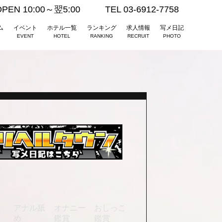
OPEN 10:00～翌5:00
TEL 03-6912-7758
ム
イベント
ホテル一覧
ランキング
求人情報
写メ日記
EVENT
HOTEL
RANKING
RECRUIT
PHOTO
枚
アナル舐
オナニー
おしっこ
め
鑑賞
鑑賞