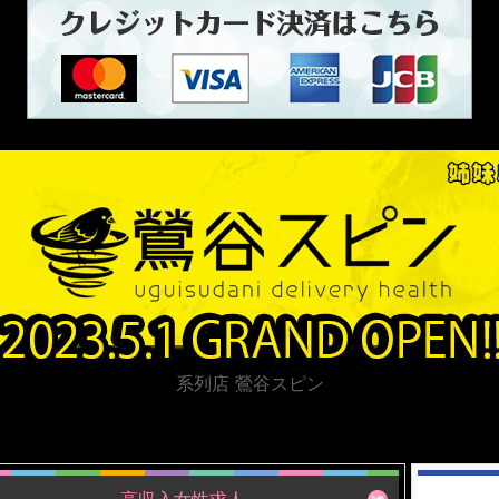
系列店 鶯谷スピン