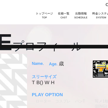
トップページ
在籍一覧
出勤情報
料金システ
TOP
CAST
SCHEDULE
SYSTEM
E
プロフィール
歳
Name.
Age.
スリーサイズ
T B() W H
PLAY OPTION
ローター
コスプレ
パンT
写メ1
(顔NG)