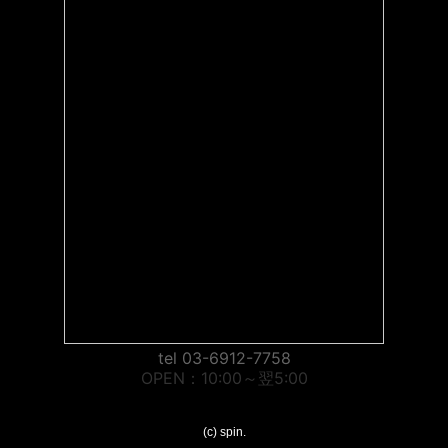
tel 03-6912-7758
OPEN：10:00～翌5:00
(c) spin.