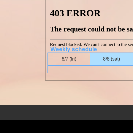
Weekly schedule
8/7
(fri)
8/8
(sat)