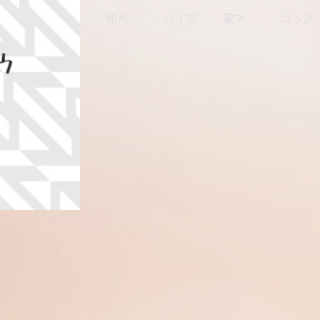
即尺
バイブ
電マ
ゴック