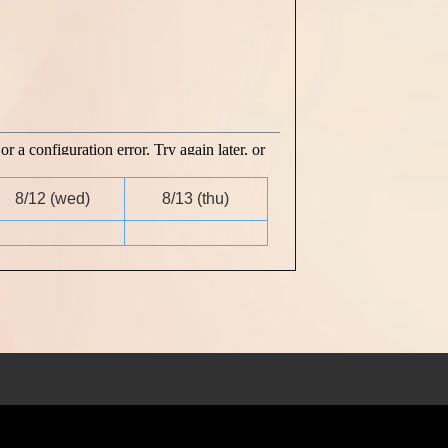
8/12
(wed)
8/13
(thu)