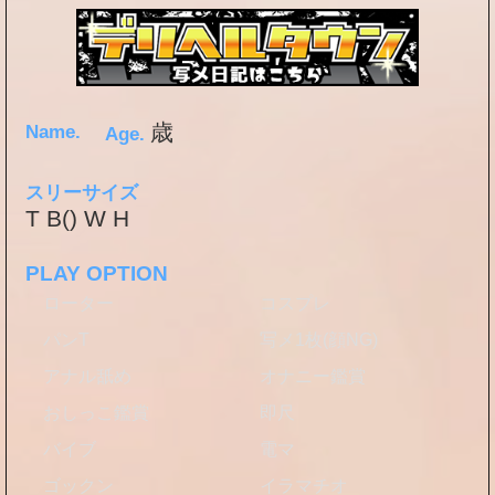
歳
Name.
Age.
スリーサイズ
T B() W H
PLAY OPTION
ローター
コスプレ
パンT
写メ1枚(顔NG)
アナル舐め
オナニー鑑賞
おしっこ鑑賞
即尺
バイブ
電マ
ゴックン
イラマチオ