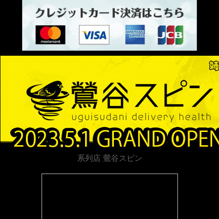
系列店 鶯谷スピン